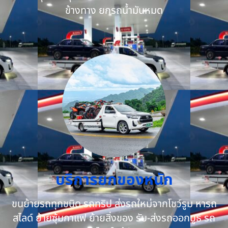
ข้างทาง ยกรถน้ำมันหมด
บริการยกของหนัก
ขนย้ายรถทุกชนิด รถทริป ส่งรถใหม่จากโชว์รูม หารถ
สไลด์ ย้ายซุ้มกาแฟ ย้ายสิ่งของ รับ-ส่งรถออกบูธ รถ