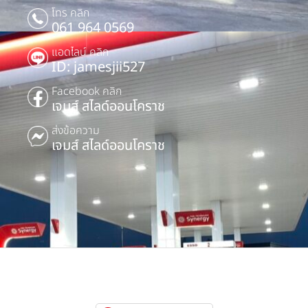
โทร คลิก
061 964 0569
แอดไลน์ คลิก
ID: jamesjii527
Facebook คลิก
เจมส์ สไลด์ออนโคราช
ส่งข้อความ
เจมส์ สไลด์ออนโคราช