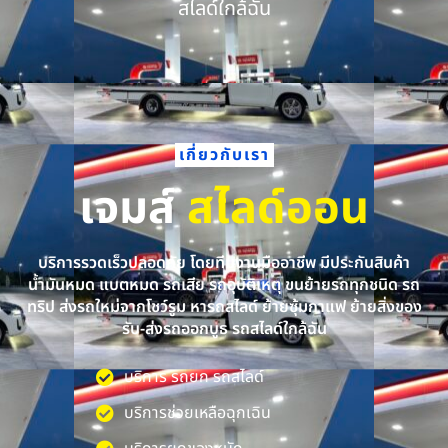
สไลด์ใกล้ฉัน
เกี่ยวกับเรา
เจมส์
สไลด์ออน
บริการรวดเร็วปลอดภัย โดยทีมงานมืออาชีพ มีประกันสินค้า
น้ำมันหมด แบตหมด รถเสีย รถอุบัติเหตุ ขนย้ายรถทุกชนิด รถ
ทริป ส่งรถใหม่จากโชว์รูม หารถสไลด์ ย้ายซุ้มกาแฟ ย้ายสิ่งของ
รับ-ส่งรถออกบูธ รถสไลด์ใกล้ฉัน
บริการ รถยก รถสไลด์
บริการช่วยเหลือฉุกเฉิน