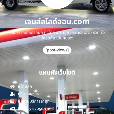
เจมส์สไลด์ออน.com
บริการรถสไลด์รถยก ทั่วไทย ราคาถูก บริการสะดวก รวดเร็ว
ปลอดภัย เป็นกันเอง
[post-views]
แผนผังเว็บไซต์
หน้าหลัก
บริการของเรา
ผลงานบริการล่าสุด
Gallery รวมรูปภาพ