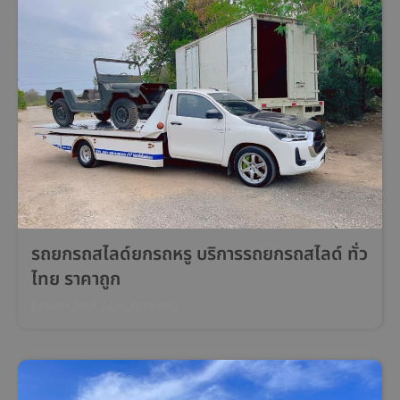
รถยกรถสไลด์ยกรถหรู บริการรถยกรถสไลด์ ทั่ว
ไทย ราคาถูก
[return_trim_post_content]