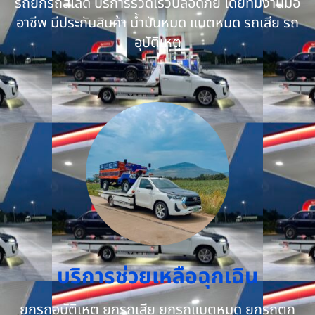
รถยกรถสไลด์ บริการรวดเร็วปลอดภัย โดยทีมงานมือ
อาชีพ มีประกันสินค้า น้ำมันหมด แบตหมด รถเสีย รถ
อุบัติเหตุ
บริการช่วยเหลือฉุกเฉิน
ยกรถอุบัติเหตุ ยกรถเสีย ยกรถแบตหมด ยกรถตก