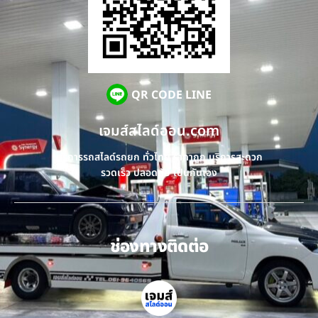
QR CODE LINE
เจมส์สไลด์ออน.com
บริการรถสไลด์รถยก ทั่วไทย ราคาถูก บริการสะดวก
รวดเร็ว ปลอดภัย เป็นกันเอง
ช่องทางติดต่อ