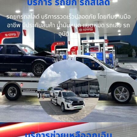
บริการ รถยก รถสไลด์
รถยกรถสไลด์ บริการรวดเร็วปลอดภัย โดยทีมงานมือ
อาชีพ มีประกันสินค้า น้ำมันหมด แบตหมด รถเสีย รถ
อุบัติเหตุ
บริการช่วยเหลือฉุกเฉิน