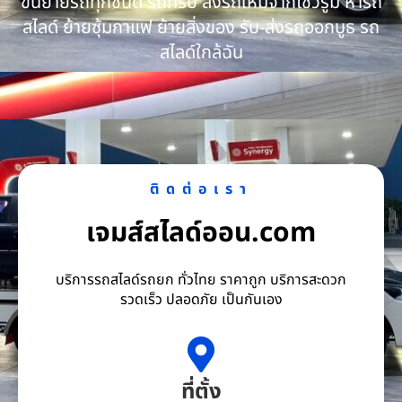
ขนย้ายรถทุกชนิด รถทริป ส่งรถใหม่จากโชว์รูม หารถ
สไลด์ ย้ายซุ้มกาแฟ ย้ายสิ่งของ รับ-ส่งรถออกบูธ รถ
สไลด์ใกล้ฉัน
ติดต่อเรา
เจมส์สไลด์ออน.com
บริการรถสไลด์รถยก ทั่วไทย ราคาถูก บริการสะดวก
รวดเร็ว ปลอดภัย เป็นกันเอง
ที่ตั้ง