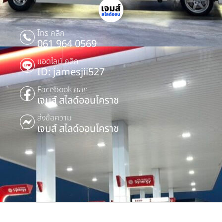
โทร คลิก
061 964 0569
แอดไลน์ คลิก
ID: jamesjii527
Facebook คลิก
เจมส์ สไลด์ออนโคราช
ส่งข้อความ
เจมส์ สไลด์ออนโคราช