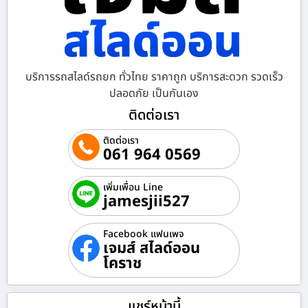
บริการรถสไลด์รถยก ทั่วไทย ราคาถูก บริการสะดวก รวดเร็ว
ปลอดภัย เป็นกันเอง
ติดต่อเรา
ติดต่อเรา
061 964 0569
เพิ่มเพื่อน Line
jamesjii527
Facebook แฟนเพจ
เจมส์ สไลด์ออน
โคราช
แชร์หน้านี้