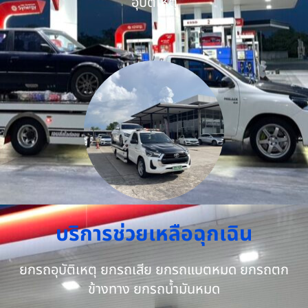
อุบัติเหตุ
บริการช่วยเหลือฉุกเฉิน
ยกรถอุบัติเหตุ ยกรถเสีย ยกรถแบตหมด ยกรถตก
ข้างทาง ยกรถน้ำมันหมด