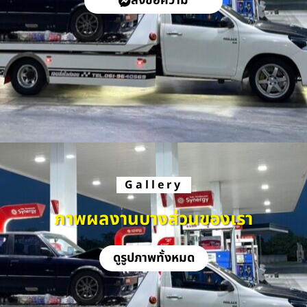
ส่งข้อความ
Gallery
ภาพผลงานบางส่วนของเรา
ดูรูปภาพทั้งหมด