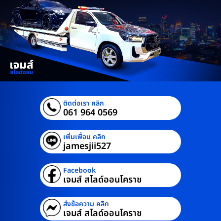
ติดต่อเรา คลิก
061 964 0569
เพิ่มเพื่อน คลิก
jamesjii527
Facebook
เจมส์ สไลด์ออนโคราช
ส่งข้อความ คลิก
เจมส์ สไลด์ออนโคราช