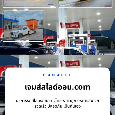
ติดต่อเรา
เจมส์สไลด์ออน.com
บริการรถสไลด์รถยก ทั่วไทย ราคาถูก บริการสะดวก
รวดเร็ว ปลอดภัย เป็นกันเอง