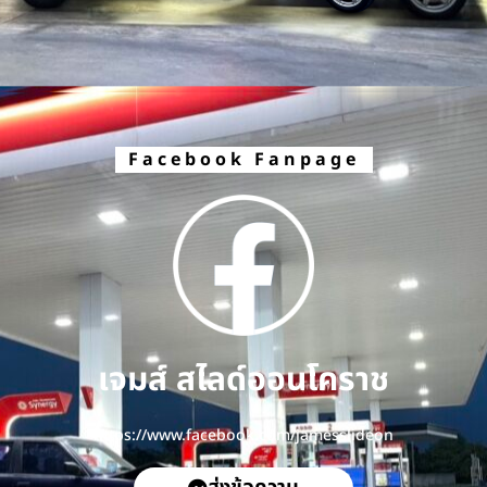
Facebook Fanpage
เจมส์ สไลด์ออนโคราช
https://www.facebook.com/jamesslideon