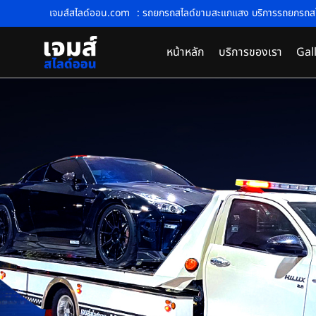
เจมส์สไลด์ออน.com
: รถยกรถสไลด์ขามสะแกแสง บริการรถยกรถสไล
หน้าหลัก
บริการของเรา
Gal