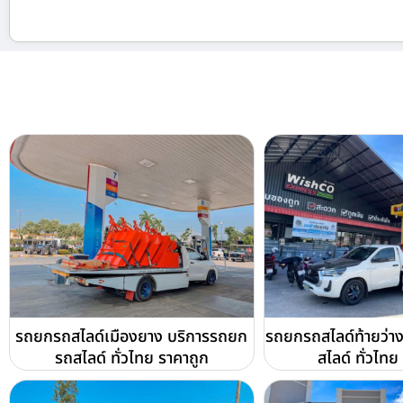
รถยกรถสไลด์เมืองยาง บริการรถยก
รถยกรถสไลด์ท้ายว่า
รถสไลด์ ทั่วไทย ราคาถูก
สไลด์ ทั่วไทย