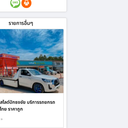
รายการอื่นๆ
ไลด์ปักธงชัย บริการรถยกรถ
่วไทย ราคาถูก
 »