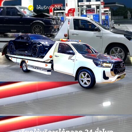
ให้บริการ 24 ชม.