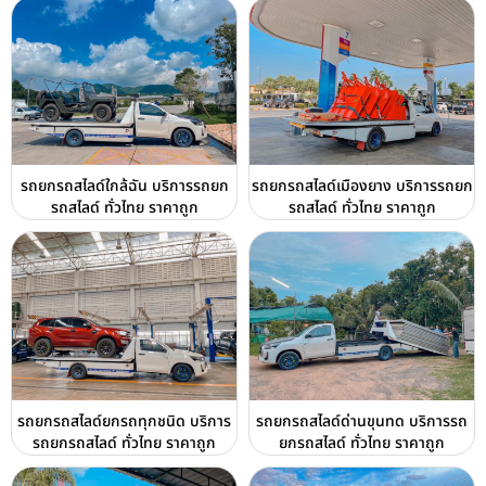
รถยกรถสไลด์ใกล้ฉัน บริการรถยก
รถยกรถสไลด์เมืองยาง บริการรถยก
รถสไลด์ ทั่วไทย ราคาถูก
รถสไลด์ ทั่วไทย ราคาถูก
รถยกรถสไลด์ยกรถทุกชนิด บริการ
รถยกรถสไลด์ด่านขุนทด บริการรถ
รถยกรถสไลด์ ทั่วไทย ราคาถูก
ยกรถสไลด์ ทั่วไทย ราคาถูก