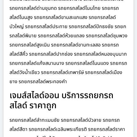
รถยกรถสไลด์ด่านขุนทด รถยกรถสไลด์โนนไทย รถยกรถ
สไลด์โนนสูง รถยกรถสไลด์ขามสะแกแสง รถยกรถสไลด์
บัวใหญ่ รถยกรถสไลด์ประทาย รถยกรถสไลด์ปักธงชัย รถยก
รถสไลด์พิมาย รถยกรถสไลด์ห้วยแถลง รถยกรถสไลด์ชุมพวง
รถยกรถสไลด์สูงเนิน รถยกรถสไลด์ขามทะเลสอ รถยกรถ
สไลด์สีคิ้ว รถยกรถสไลด์ปากช่อง รถยกรถสไลด์หนองบุนนาก
รถยกรถสไลด์แก้งสนามนาง รถยกรถสไลด์โนนแดง รถยกรถ
สไลด์วังน้ำเขียว รถยกรถสไลด์เทพารัษ์ รถยกรถสไลด์เมือง
ยาง รถยกรถสไลด์พระทองคำ
เจมส์สไลด์ออน บริการรถยกรถ
สไลด์ ราคาถูก
รถยกรถสไลด์ลำทะเมนชัย รถยกรถสไลด์บัวลาย รถยกรถ
สไลด์สีดา รถยกรถสไลด์เฉลิมพระเกียรติ รถยกรถสไลด์ราคา