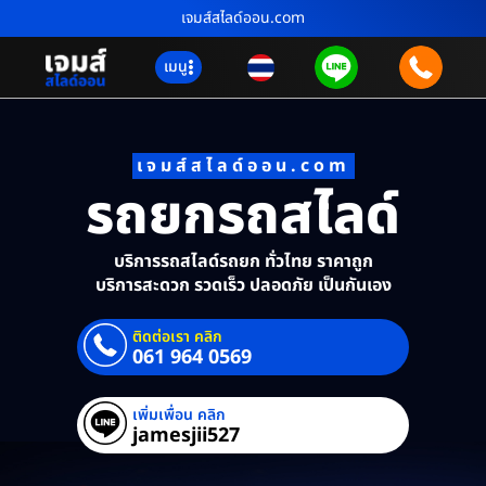
เจมส์สไลด์ออน.com
เมนู
เจมส์สไลด์ออน.com
รถยกรถสไลด์
บริการรถสไลด์รถยก ทั่วไทย ราคาถูก
บริการสะดวก รวดเร็ว ปลอดภัย เป็นกันเอง
ติดต่อเรา คลิก
061 964 0569
เพิ่มเพื่อน คลิก
jamesjii527