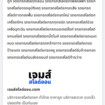
ถูก รถยกรถสไลด์ใกล้ฉัน รถยกรถสไลด์ยกโฟล์คลิฟท์ รถยก
รถสไลด์ยกรถอุบัติเหตุ รถยกรถสไลด์ยกรถเสีย รถยกรถ
สไลด์ถาดกองพื้น รถยกรถสไลด์ยกรถใหม่ รถยกรถสไลด์ยก
เครื่องจักร รถยกรถสไลด์ยกรถทุกชนิด รถยกรถสไลด์ช่วย
เหลือฉุกเฉิน รถยกรถสไลด์ยกรถมอเตอร์ไซค์ รถยกรถสไลด์
ยกมอไซค์ รถยกรถสไลด์ยกบิ๊กไบค์ รถยกรถสไลด์ยกรถแบต
หมด รถยกรถสไลด์ยกรถตกข้างทาง รถยกรถสไลด์ยกรถ
ป้ายแดง รถยกรถสไลด์ยกรถหรู รถยกรถสไลด์รับจ้างยกรถ
รถยกรถสไลด์ขนส่งรถยนต์ รถยกรถสไลด์ท้ายว่าง
เจมส์สไลด์ออน.com
บริการรถสไลด์รถยก ทั่วไทย ราคาถูก บริการสะดวก รวดเร็ว
ปลอดภัย เป็นกันเอง