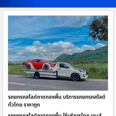
รถยกรถสไลด์ถาดกองพื้น บริการรถยกรถสไลด์
ทั่วไทย ราคาถูก
รถยกรถสไลด์ถาดกองพื้น ให้บริการโดย เจมส์