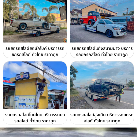
รถยกรถสไลด์ยกบิ๊กไบค์ บริการรถ
รถยกรถสไลด์แก้งสนามนาง บริการ
ยกรถสไลด์ ทั่วไทย ราคาถูก
รถยกรถสไลด์ ทั่วไทย ราคาถูก
รถยกรถสไลด์โนนไทย บริการรถยก
รถยกรถสไลด์สูงเนิน บริการรถยกรถ
รถสไลด์ ทั่วไทย ราคาถูก
สไลด์ ทั่วไทย ราคาถูก