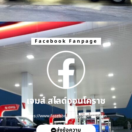
Facebook Fanpage
เจมส์ สไลด์ออนโคราช
https://www.facebook.com/jamesslideon
ส่งข้อความ