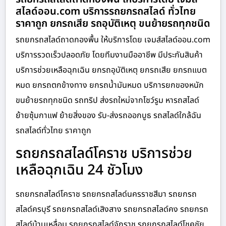
สไลด์ออน.com บริการรถยกรถสไลด์ ทั่วไทย
ราคาถูก ยกรถเสีย รถอุบัติเหตุ ขนย้ายรถทุกชนิด
รถยกรถสไลด์ถาดกองพื้น ให้บริการโดย เจมส์สไลด์ออน.com
บริการรวดเร็วปลอดภัย โดยทีมงานมืออาชีพ มีประกันสินค้า
บริการช่วยเหลือฉุกเฉิน ยกรถอุบัติเหตุ ยกรถเสีย ยกรถแบต
หมด ยกรถตกข้างทาง ยกรถน้ำมันหมด บริการยกของหนัก
ขนย้ายรถทุกชนิด รถทริป ส่งรถใหม่จากโชว์รูม หารถสไลด์
ย้ายซุ้มกาแฟ ย้ายสิ่งของ รับ-ส่งรถออกบูธ รถสไลด์ใกล้ฉัน
รถสไลด์ทั่วไทย ราคาถูก
รถยกรถสไลด์โคราช บริการช่วย
เหลือฉุกเฉิน 24 ชัวโมง
รถยกรถสไลด์โคราช รถยกรถสไลด์นครราชสีมา รถยกรถ
สไลด์ครบุรี รถยกรถสไลด์เสิงสาง รถยกรถสไลด์คง รถยกรถ
สไลด์บ้านเหลื่อม รถยกรถสไลด์จักราช รถยกรถสไลด์โชคชัย