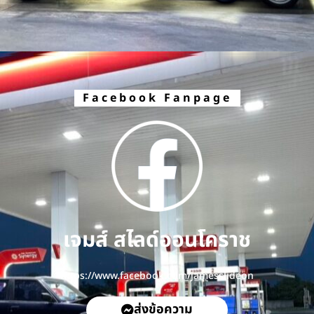
Facebook Fanpage
เจมส์ สไลด์ออนโคราช
https://www.facebook.com/jamesslideon
ส่งข้อความ