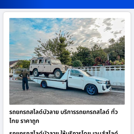
รถยกรถสไลด์บัวลาย บริการรถยกรถสไลด์ ทั่ว
ไทย ราคาถูก
รถยกรถสไลด์บัวลาย ให้บริการโดย เจมส์สไลด์