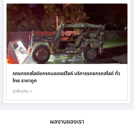
รถยกรถสไลด์ยกรถมอเตอร์ไซค์ บริการรถยกรถสไลด์ ทั่ว
ไทย ราคาถูก
ดูเพิ่มเติม »
ผลงานของเรา