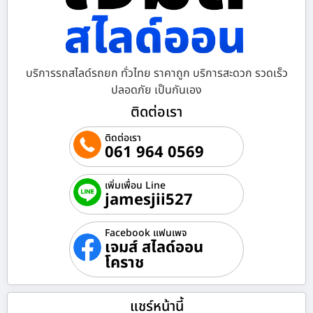
บริการรถสไลด์รถยก ทั่วไทย ราคาถูก บริการสะดวก รวดเร็ว
ปลอดภัย เป็นกันเอง
ติดต่อเรา
ติดต่อเรา
061 964 0569
เพิ่มเพื่อน Line
jamesjii527
Facebook แฟนเพจ
เจมส์ สไลด์ออน
โคราช
แชร์หน้านี้