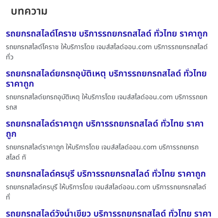
บทความ
รถยกรถสไลด์โคราช บริการรถยกรถสไลด์ ทั่วไทย ราคาถูก
รถยกรถสไลด์โคราช ให้บริการโดย เจมส์สไลด์ออน.com บริการรถยกรถสไลด์
ทั่ว
รถยกรถสไลด์ยกรถอุบัติเหตุ บริการรถยกรถสไลด์ ทั่วไทย
ราคาถูก
รถยกรถสไลด์ยกรถอุบัติเหตุ ให้บริการโดย เจมส์สไลด์ออน.com บริการรถยก
รถส
รถยกรถสไลด์ราคาถูก บริการรถยกรถสไลด์ ทั่วไทย ราคา
ถูก
รถยกรถสไลด์ราคาถูก ให้บริการโดย เจมส์สไลด์ออน.com บริการรถยกรถ
สไลด์ ทั
รถยกรถสไลด์ครบุรี บริการรถยกรถสไลด์ ทั่วไทย ราคาถูก
รถยกรถสไลด์ครบุรี ให้บริการโดย เจมส์สไลด์ออน.com บริการรถยกรถสไลด์
ทั่
รถยกรถสไลด์วังน้ำเขียว บริการรถยกรถสไลด์ ทั่วไทย ราคา