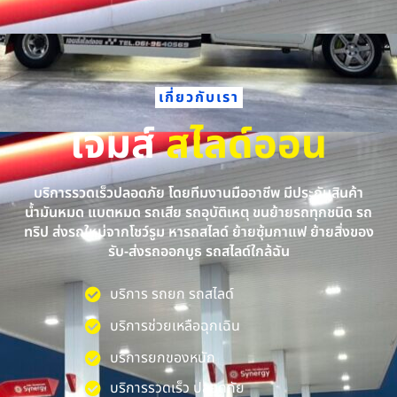
เกี่ยวกับเรา
เจมส์
สไลด์ออน
บริการรวดเร็วปลอดภัย โดยทีมงานมืออาชีพ มีประกันสินค้า
น้ำมันหมด แบตหมด รถเสีย รถอุบัติเหตุ ขนย้ายรถทุกชนิด รถ
ทริป ส่งรถใหม่จากโชว์รูม หารถสไลด์ ย้ายซุ้มกาแฟ ย้ายสิ่งของ
รับ-ส่งรถออกบูธ รถสไลด์ใกล้ฉัน
บริการ รถยก รถสไลด์
บริการช่วยเหลือฉุกเฉิน
บริการยกของหนัก
บริการรวดเร็ว ปลอดภัย