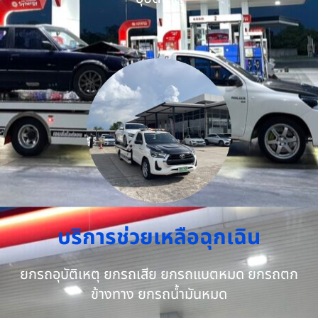
บริการช่วยเหลือฉุกเฉิน
ยกรถอุบัติเหตุ ยกรถเสีย ยกรถแบตหมด ยกรถตก
ข้างทาง ยกรถน้ำมันหมด