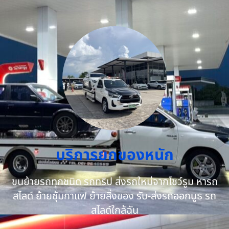
บริการยกของหนัก
ขนย้ายรถทุกชนิด รถทริป ส่งรถใหม่จากโชว์รูม หารถ
สไลด์ ย้ายซุ้มกาแฟ ย้ายสิ่งของ รับ-ส่งรถออกบูธ รถ
สไลด์ใกล้ฉัน