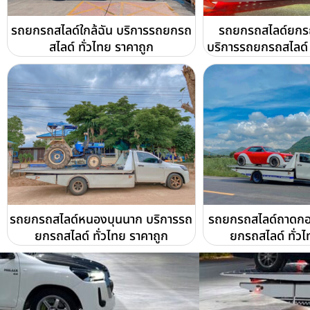
รถยกรถสไลด์ใกล้ฉัน บริการรถยกรถ
รถยกรถสไลด์ยกรถ
สไลด์ ทั่วไทย ราคาถูก
บริการรถยกรถสไลด์ 
รถยกรถสไลด์หนองบุนนาก บริการรถ
รถยกรถสไลด์ถาดกอง
ยกรถสไลด์ ทั่วไทย ราคาถูก
ยกรถสไลด์ ทั่ว