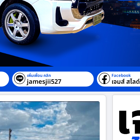
เพิ่มเพื่อน คลิก
Facebook
jamesjii527
เจมส์ สไล