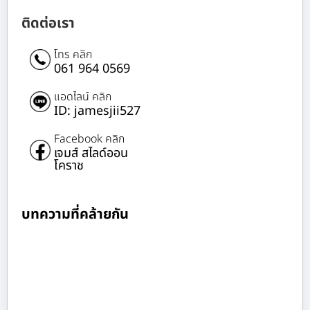
ติดต่อเรา
โทร คลิก
061 964 0569
แอดไลน์ คลิก
ID: jamesjii527
Facebook คลิก
เจมส์ สไลด์ออน
โคราช
บทความที่คล้ายกัน