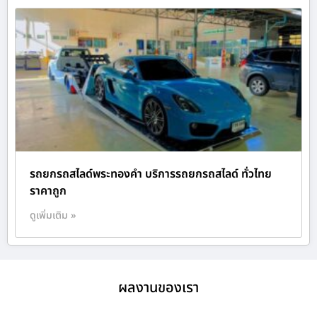
รถยกรถสไลด์พระทองคำ บริการรถยกรถสไลด์ ทั่วไทย
ราคาถูก
ดูเพิ่มเติม »
ผลงานของเรา