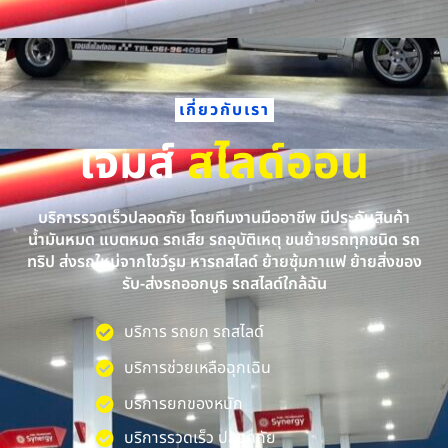
เกี่ยวกับเรา
เจมส์
สไลด์ออน
บริการรวดเร็วปลอดภัย โดยทีมงานมืออาชีพ มีประกันสินค้า
น้ำมันหมด แบตหมด รถเสีย รถอุบัติเหตุ ขนย้ายรถทุกชนิด รถ
ทริป ส่งรถใหม่จากโชว์รูม หารถสไลด์ ย้ายซุ้มกาแฟ ย้ายสิ่งของ
รับ-ส่งรถออกบูธ รถสไลด์ใกล้ฉัน
บริการ รถยก รถสไลด์
บริการช่วยเหลือฉุกเฉิน
บริการยกของหนัก
บริการรวดเร็ว ปลอดภัย