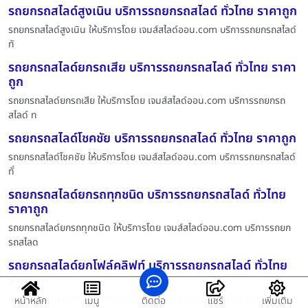
รถยกรถสไลด์สูงเนิน บริการรถยกรถสไลด์ ทั่วไทย ราคาถูก
รถยกรถสไลด์สูงเนิน ให้บริการโดย เจมส์สไลด์ออน.com บริการรถยกรถสไลด์
ทั
รถยกรถสไลด์ยกรถเสีย บริการรถยกรถสไลด์ ทั่วไทย ราคา
ถูก
รถยกรถสไลด์ยกรถเสีย ให้บริการโดย เจมส์สไลด์ออน.com บริการรถยกรถ
สไลด์ ท
รถยกรถสไลด์โชคชัย บริการรถยกรถสไลด์ ทั่วไทย ราคาถูก
รถยกรถสไลด์โชคชัย ให้บริการโดย เจมส์สไลด์ออน.com บริการรถยกรถสไลด์
ทั่
รถยกรถสไลด์ยกรถทุกชนิด บริการรถยกรถสไลด์ ทั่วไทย
ราคาถูก
รถยกรถสไลด์ยกรถทุกชนิด ให้บริการโดย เจมส์สไลด์ออน.com บริการรถยก
รถสไลด
รถยกรถสไลด์ยกโฟล์คลิฟท์ บริการรถยกรถสไลด์ ทั่วไทย
ราคาถูก
รถยกรถสไลด์ยกโฟล์คลิฟท์ ให้บริการโดย เจมส์สไลด์ออน.com บริการรถยก
หน้าหลัก
เมนู
ติดต่อ
แชร์
เพิ่มเติม