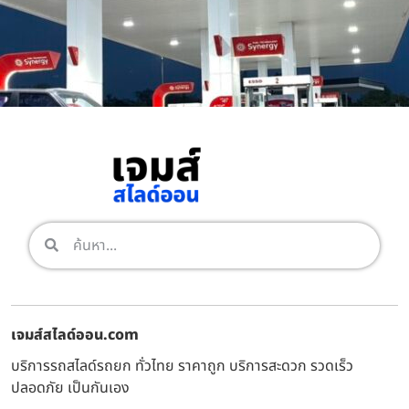
เจมส์สไลด์ออน.com
บริการรถสไลด์รถยก ทั่วไทย ราคาถูก บริการสะดวก รวดเร็ว
ปลอดภัย เป็นกันเอง