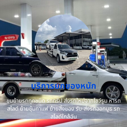
บริการยกของหนัก
ขนย้ายรถทุกชนิด รถทริป ส่งรถใหม่จากโชว์รูม หารถ
สไลด์ ย้ายซุ้มกาแฟ ย้ายสิ่งของ รับ-ส่งรถออกบูธ รถ
สไลด์ใกล้ฉัน