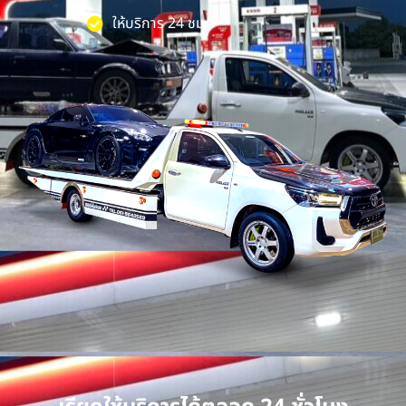
ให้บริการ 24 ชม.