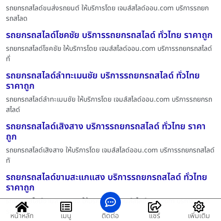
รถยกรถสไลด์ขนส่งรถยนต์ ให้บริการโดย เจมส์สไลด์ออน.com บริการรถยก
รถสไลด
รถยกรถสไลด์โชคชัย บริการรถยกรถสไลด์ ทั่วไทย ราคาถูก
รถยกรถสไลด์โชคชัย ให้บริการโดย เจมส์สไลด์ออน.com บริการรถยกรถสไลด์
ทั่
รถยกรถสไลด์ลำทะเมนชัย บริการรถยกรถสไลด์ ทั่วไทย
ราคาถูก
รถยกรถสไลด์ลำทะเมนชัย ให้บริการโดย เจมส์สไลด์ออน.com บริการรถยกรถ
สไลด์
รถยกรถสไลด์เสิงสาง บริการรถยกรถสไลด์ ทั่วไทย ราคา
ถูก
รถยกรถสไลด์เสิงสาง ให้บริการโดย เจมส์สไลด์ออน.com บริการรถยกรถสไลด์
ทั
รถยกรถสไลด์ขามสะแกแสง บริการรถยกรถสไลด์ ทั่วไทย
ราคาถูก
รถยกรถสไลด์ขามสะแกแสง ให้บริการโดย เจมส์สไลด์ออน.com บริการรถยก
รถสไลด์
หน้าหลัก
เมนู
ติดต่อ
แชร์
เพิ่มเติม