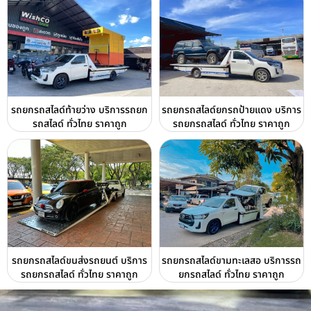
รถยกรถสไลด์ท้ายว่าง บริการรถยก
รถยกรถสไลด์ยกรถป้ายแดง บริการ
รถสไลด์ ทั่วไทย ราคาถูก
รถยกรถสไลด์ ทั่วไทย ราคาถูก
รถยกรถสไลด์ขนส่งรถยนต์ บริการ
รถยกรถสไลด์ขามทะเลสอ บริการรถ
รถยกรถสไลด์ ทั่วไทย ราคาถูก
ยกรถสไลด์ ทั่วไทย ราคาถูก