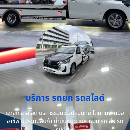
บริการ รถยก รถสไลด์
รถยกรถสไลด์ บริการรวดเร็วปลอดภัย โดยทีมงานมือ
อาชีพ มีประกันสินค้า น้ำมันหมด แบตหมด รถเสีย รถ
อุบัติเหตุ