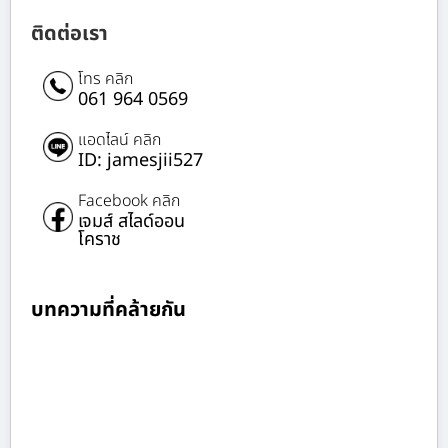
ติดต่อเรา
โทร คลิก
061 964 0569
แอดไลน์ คลิก
ID: jamesjii527
Facebook คลิก
เจมส์ สไลด์ออน
โคราช
บทความที่คล้ายกัน