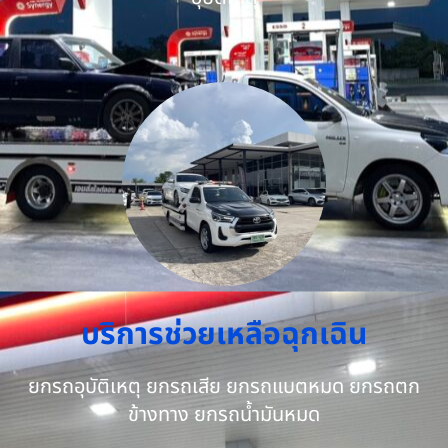
บริการช่วยเหลือฉุกเฉิน
ยกรถอุบัติเหตุ ยกรถเสีย ยกรถแบตหมด ยกรถตก
ข้างทาง ยกรถน้ำมันหมด