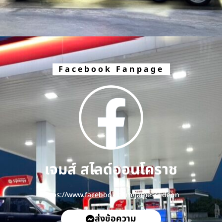
Facebook Fanpage
เจมส์ สไลด์ออนโคราช
https://www.facebook.com/jamesslideon
ส่งข้อความ