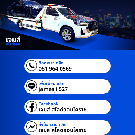
ติดต่อเรา คลิก
061 964 0569
เพิ่มเพื่อน คลิก
jamesjii527
Facebook
เจมส์ สไลด์ออนโคราช
ส่งข้อความ คลิก
เจมส์ สไลด์ออนโคราช