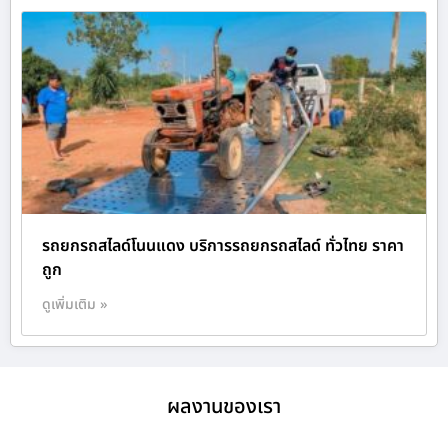
รถยกรถสไลด์โนนแดง บริการรถยกรถสไลด์ ทั่วไทย ราคา
ถูก
ดูเพิ่มเติม »
ผลงานของเรา