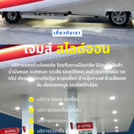
เกี่ยวกับเรา
เจมส์
สไลด์ออน
บริการรวดเร็วปลอดภัย โดยทีมงานมืออาชีพ มีประกันสินค้า
น้ำมันหมด แบตหมด รถเสีย รถอุบัติเหตุ ขนย้ายรถทุกชนิด รถ
ทริป ส่งรถใหม่จากโชว์รูม หารถสไลด์ ย้ายซุ้มกาแฟ ย้ายสิ่งของ
รับ-ส่งรถออกบูธ รถสไลด์ใกล้ฉัน
บริการ รถยก รถสไลด์
บริการช่วยเหลือฉุกเฉิน
บริการยกของหนัก
บริการรวดเร็ว ปลอดภัย