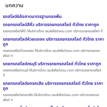
บทความ
รถสไลด์6ล้อถาดมาตรฐานกองพื้น
รถยกรถสไลด์สีคิ้ว บริการรถยกรถสไลด์ ทั่วไทย ราคาถูก
รถยกรถสไลด์สีคิ้ว ให้บริการโดย เจมส์สไลด์ออน.com บริการรถยกรถสไลด์ ทั่
รถยกรถสไลด์ห้วยแถลง บริการรถยกรถสไลด์ ทั่วไทย ราคา
ถูก
รถยกรถสไลด์ห้วยแถลง ให้บริการโดย เจมส์สไลด์ออน.com บริการรถยกรถ
สไลด์ ท
รถยกรถสไลด์ครบุรี บริการรถยกรถสไลด์ ทั่วไทย ราคาถูก
รถยกรถสไลด์ครบุรี ให้บริการโดย เจมส์สไลด์ออน.com บริการรถยกรถสไลด์
ทั่
รถยกรถสไลด์ยกรถเสีย บริการรถยกรถสไลด์ ทั่วไทย ราคา
ถูก
รถยกรถสไลด์ยกรถเสีย ให้บริการโดย เจมส์สไลด์ออน.com บริการรถยกรถ
สไลด์ ท