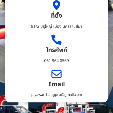
ที่ตั้ง
81/2 ปรุใหญ๋ เมือง นครราชสีมา
โทรศัพท์
061 964 0569
Email
piyawatchangpru@gmail.com